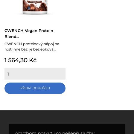
CWENCH Vegan Protein
Blend...
CWENCH proteinový nápoj na
rostlinné bázi je bezlepková...
Cena
1 564,30 Kč
PŘIDAT DO KOŠÍKU
Abychom poskytli co nejlepší služby,