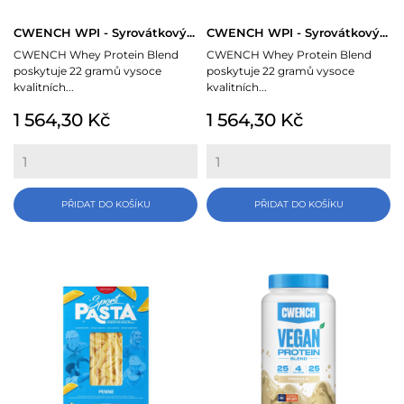
CWENCH WPI - Syrovátkový...
CWENCH WPI - Syrovátkový...
CWENCH Whey Protein Blend
CWENCH Whey Protein Blend
poskytuje 22 gramů vysoce
poskytuje 22 gramů vysoce
kvalitních...
kvalitních...
Cena
Cena
1 564,30 Kč
1 564,30 Kč
PŘIDAT DO KOŠÍKU
PŘIDAT DO KOŠÍKU