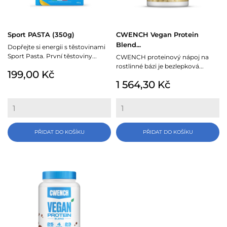
Sport PASTA (350g)
CWENCH Vegan Protein
Blend...
Dopřejte si energii s těstovinami
Sport Pasta. První těstoviny...
CWENCH proteinový nápoj na
rostlinné bázi je bezlepková...
Cena
199,00 Kč
Cena
1 564,30 Kč
PŘIDAT DO KOŠÍKU
PŘIDAT DO KOŠÍKU